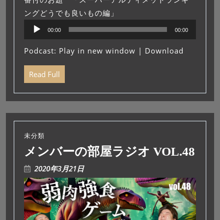
ングどうでも良いもの編」
音
00:00
00:00
声
プ
Podcast:
Play in new window
|
Download
レ
ー
Read Full
ヤ
ー
未分類
メンバーの部屋ラジオ VOL.48
2020年3月21日