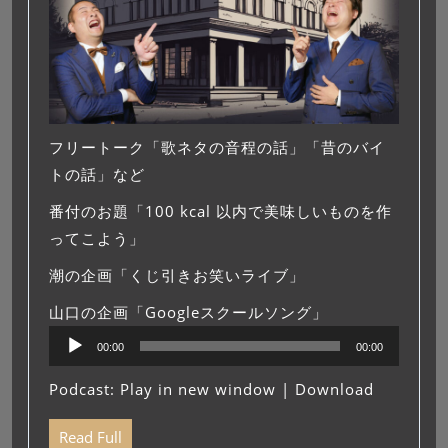
フリートーク「歌ネタの音程の話」「昔のバイ
トの話」など
番付のお題「100 kcal 以内で美味しいものを作
ってこよう」
潮の企画「くじ引きお笑いライブ」
山口の企画「Googleスクールソング」
音
00:00
00:00
声
プ
Podcast:
Play in new window
|
Download
レ
ー
Read Full
ヤ