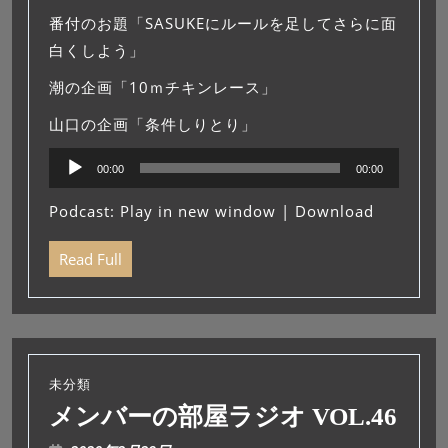
番付のお題「SASUKEにルールを足してさらに面
白くしよう」
潮の企画「10ｍチキンレース」
山口の企画「条件しりとり」
音
00:00
00:00
声
プ
Podcast:
Play in new window
|
Download
レ
ー
Read Full
ヤ
ー
未分類
メンバーの部屋ラジオ VOL.46