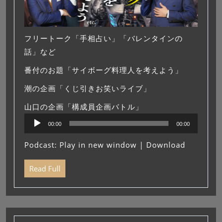
フリートーク「手相占い」「バレンタインの
話」など
番付のお題「サイボーグ料理人を考えよう」
潮の企画「くじ引きお笑いライブ」
山口の企画「構成員企画バトル」
音
00:00
00:00
声
プ
Podcast:
Play in new window
|
Download
レ
ー
Read Full
ヤ
ー