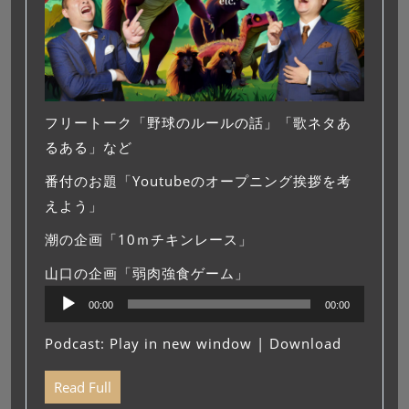
フリートーク「野球のルールの話」「歌ネタあ
るある」など
番付のお題「Youtubeのオープニング挨拶を考
えよう」
潮の企画「10ｍチキンレース」
山口の企画「弱肉強食ゲーム」
音
00:00
00:00
声
プ
Podcast:
Play in new window
|
Download
レ
ー
Read Full
ヤ