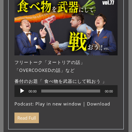
フリートーク「ヌートリアの話」
「OVERCOOKEDの話」など
番付のお題「 食べ物を武器にして戦おう 」
音
00:00
00:00
声
プ
Podcast:
Play in new window
|
Download
レ
ー
Read Full
ヤ
ー