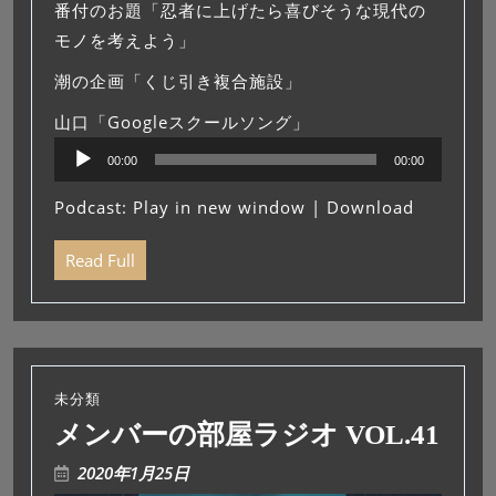
番付のお題「忍者に上げたら喜びそうな現代の
モノを考えよう」
潮の企画「くじ引き複合施設」
山口「Googleスクールソング」
音
00:00
00:00
声
プ
Podcast:
Play in new window
|
Download
レ
ー
Read Full
ヤ
ー
未分類
メンバーの部屋ラジオ VOL.41
2020年1月25日