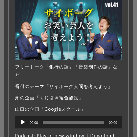
フリートーク「銀行の話」「音楽制作の話」な
ど
番付のテーマ「サイボーグ人間を考えよう」
潮の企画「くじ引き複合施設」
山口の企画「Googleスクール」
音
00:00
00:00
声
プ
Podcast:
Play in new window
|
Download