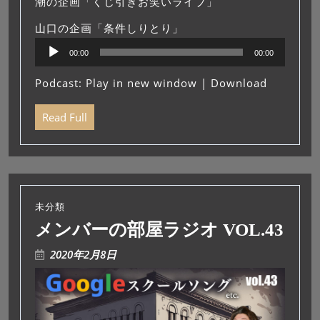
潮の企画「くじ引きお笑いライブ」
山口の企画「条件しりとり」
音
00:00
00:00
声
プ
Podcast:
Play in new window
|
Download
レ
ー
Read Full
ヤ
ー
未分類
メンバーの部屋ラジオ VOL.43
2020年2月8日