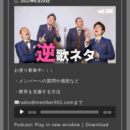
2022年6月28日
お便り募集中↓ ↓ ↓
・メンバーへの質問や感想など
・椎茸を克服する方法
radio@member902.comまで
音
00:00
00:00
声
プ
Podcast:
Play in new window
|
Download
レ