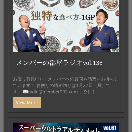
メンバーの部屋ラジオvol.138
お便り募集中↓↓↓ メンバーへの質問や感想をお待ちし
ています！ お便りの締め切りは1月27日（月）で
す。
radio@member902.comまで [...]
View More