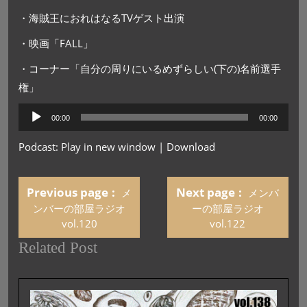
・海賊王におれはなるTVゲスト出演
・映画「FALL」
・コーナー「自分の周りにいるめずらしい(下の)名前選手
権」
音
00:00
00:00
声
プ
Podcast:
Play in new window
|
Download
レ
ー
ヤ
Previous page
Next page
メ
メンバ
ー
ンバーの部屋ラジオ
ーの部屋ラジオ
vol.120
vol.122
Related Post