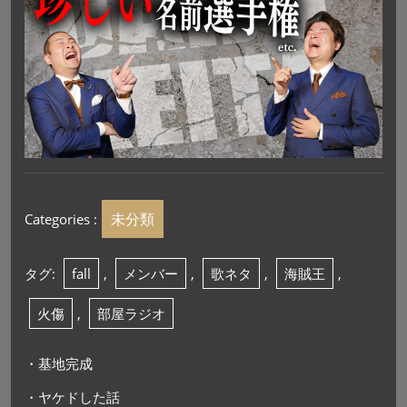
未分類
Categories :
タグ:
fall
,
メンバー
,
歌ネタ
,
海賊王
,
火傷
,
部屋ラジオ
・基地完成
・ヤケドした話