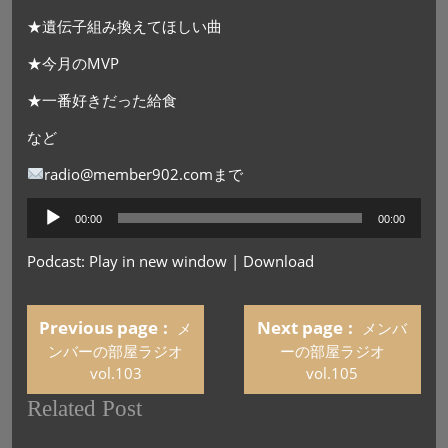
★遺伝子組み換えてほしい曲
★今月のMVP
★一番好きだった給食
など
radio@member902.comまで
音
00:00
00:00
声
プ
Podcast:
Play in new window
|
Download
レ
ー
ヤ
Previous page
Next page
メ
メンバ
ー
ンバーの部屋ラジオ
ーの部屋ラジオ
vol.103
vol.105
Related Post