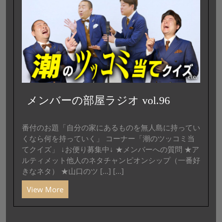
メンバーの部屋ラジオ vol.96
番付のお題「自分の家にあるものを無人島に持ってい
くなら何を持っていく」 コーナー「潮のツッコミ当
てクイズ」 ↓お便り募集中↓ ★メンバーへの質問 ★ア
ルティメット他人のネタチャンピオンシップ（一番好
きなネタ） ★山口のツ […] [...]
View More