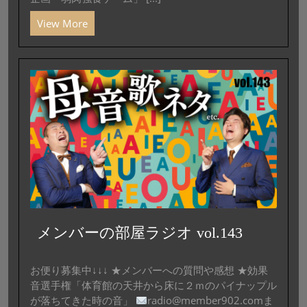
View More
メンバーの部屋ラジオ vol.143
お便り募集中↓↓↓ ★メンバーへの質問や感想 ★効果
音選手権「体育館の天井から床に２ｍのパイナップル
が落ちてきた時の音」
radio@member902.comま