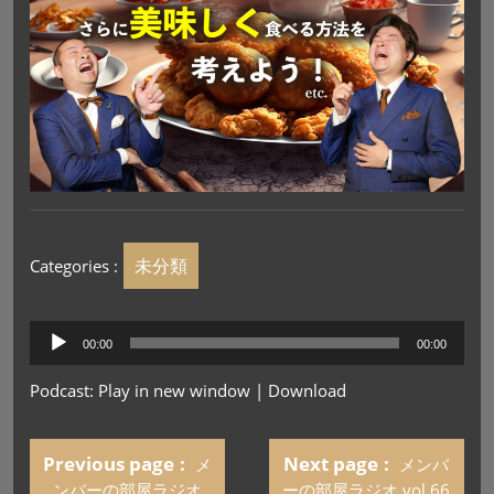
未分類
Categories :
音
00:00
00:00
声
プ
Podcast:
Play in new window
|
Download
レ
ー
ヤ
Previous page
Next page
メ
メンバ
ー
ンバーの部屋ラジオ
ーの部屋ラジオ vol.66