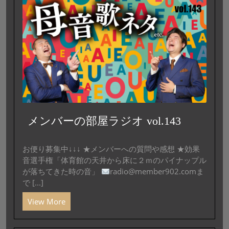
メンバーの部屋ラジオ vol.143
お便り募集中↓↓↓ ★メンバーへの質問や感想 ★効果
音選手権「体育館の天井から床に２ｍのパイナップル
が落ちてきた時の音」
radio@member902.comま
で [...]
View More