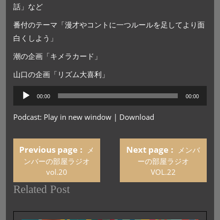
話」など
番付のテーマ「漫才やコントに一つルールを足してより面
白くしよう」
潮の企画「キメラカード」
山口の企画「リズム大喜利」
音
00:00
00:00
声
プ
Podcast:
Play in new window
|
Download
レ
ー
ヤ
Previous page
Next page
メ
メンバ
ー
ンバーの部屋ラジオ
ーの部屋ラジオ
vol.20
VOL.22
Related Post