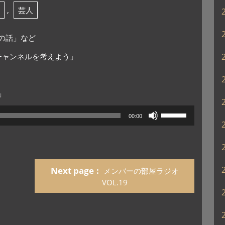
,
芸人
の話」など
Eチャンネルを考えよう」
」
」
ボ
00:00
リ
ュ
ー
ム
調
Next page
メンバーの部屋ラジオ
節
VOL.19
に
は
上
下