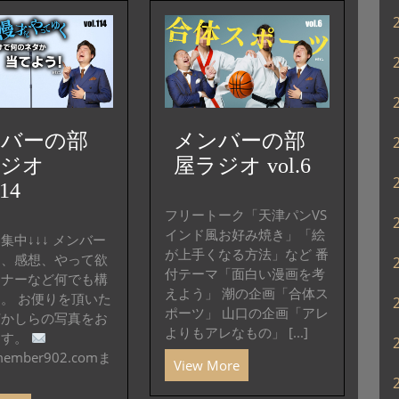
矢
印
キ
ー
を
使
っ
ンバーの部
メンバーの部
て
ラジオ
屋ラジオ vol.6
く
114
だ
さ
フリートーク「天津パンVS
い。
インド風お好み焼き」「絵
集中↓↓↓ メンバー
が上手くなる方法」など 番
問、感想、やって欲
付テーマ「面白い漫画を考
ーナーなど何でも構
えよう」 潮の企画「合体ス
。 お便りを頂いた
ポーツ」 山口の企画「アレ
何かしらの写真をお
よりもアレなもの」 [...]
ます。
member902.comま
View More