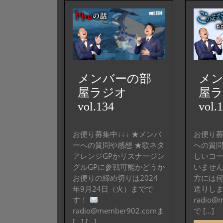
メンバーの部
メ
屋ラジオ
屋
vol.134
vol.
お便り募集中↓↓↓ ★メンバ
お便り募
ーへの質問や感想 ★歌ネタ
への質
アレンジGPかリスナージン
しいコ
グルGPに参戦可能かどうか
いません
お便りの締め切りは2024
方には
年9月24日（火）までで
送りし
す！
radio@
radio@member902.comま
で [...]
[…] [...]