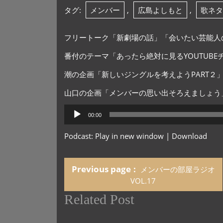
タグ:
メンバー
,
広島よしもと
,
歌ネタ
フリートーク「新劇場の話」「会いたい芸能人
番付のテーマ「あったら絶対に見るYOUTUB
潮の企画「新しいジングルを考えようPART２
山口の企画「メンバーの思い出そろえましょう
音
00:00
声
プ
Podcast:
Play in new window
|
Download
レ
ー
ヤ
Previous page
メンバーの部屋ラジオ
ー
VOL.17
Related Post