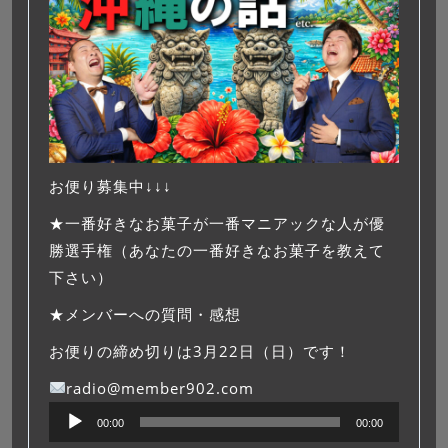
お便り募集中↓↓↓
★一番好きなお菓子が一番マニアックな人が優
勝選手権（あなたの一番好きなお菓子を教えて
下さい）
★メンバーへの質問・感想
お便りの締め切りは3月22日（日）です！
radio@member902.com
音
00:00
00:00
声