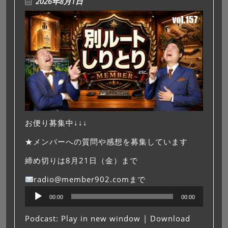
2026年8月1日
お便り募集中↓↓↓
★メンバーへの質問や感想を募集しています
締め切りは8月21日（金）まで
radio@member902.comまで
音
00:00
00:00
声
プ
Podcast:
Play in new window
|
Download
レ