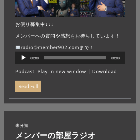
お便り募集中↓↓↓
メンバーへの質問や感想をお待ちしています！
radio@member902.comまで！
音
00:00
00:00
声
プ
Podcast:
Play in new window
|
Download
レ
ー
Read Full
ヤ
ー
未分類
メンバーの部屋ラジオ