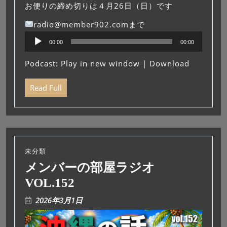
お便りの締め切りは４月26日（日）です
radio@member902.comまで
音
00:00
00:00
声
プ
Podcast:
Play in new window
|
Download
レ
ー
Read Full
ヤ
ー
未分類
メンバーの部屋ラジオ
VOL.152
2026年3月1日