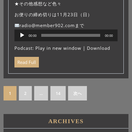
★その他感想など色々
お便りの締め切りは11月23日（日）
radio@member902.comまで
音
00:00
00:00
声
プ
Podcast:
Play in new window
|
Download
レ
ー
Read Full
ヤ
ー
1
2
…
14
次へ
ARCHIVES