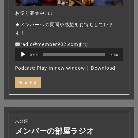
お便り募集中↓↓↓
★メンバーへの質問や感想をお待ちしていま
す！
radio@member902.comまで
音
00:00
00:00
声
プ
Podcast:
Play in new window
|
Download
レ
ー
Read Full
ヤ
ー
未分類
メンバーの部屋ラジオ