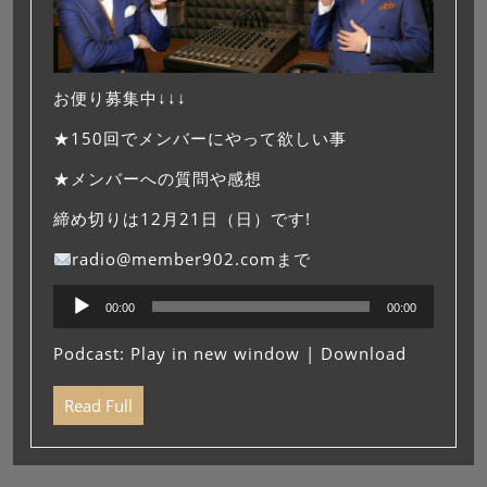
お便り募集中↓↓↓
★150回でメンバーにやって欲しい事
★メンバーへの質問や感想
締め切りは12月21日（日）です!
radio@member902.comまで
音
00:00
00:00
声
プ
Podcast:
Play in new window
|
Download
レ
ー
Read Full
ヤ
ー