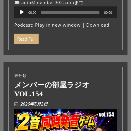
radio@member902.comまで
音
00:00
00:00
声
プ
Podcast:
Play in new window
|
Download
レ
ー
Read Full
ヤ
ー
未分類
メンバーの部屋ラジオ
VOL.154
2026年5月2日