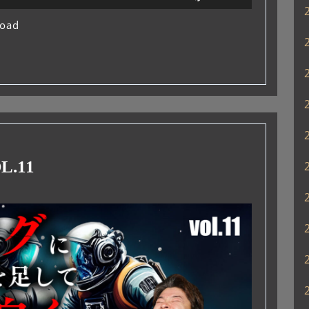
リ
ュ
oad
ー
ム
調
節
に
は
上
下
矢
.11
印
キ
ー
を
使
っ
て
く
だ
さ