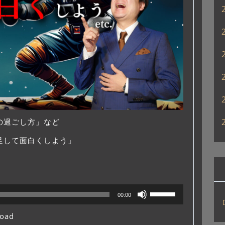
い。
の過ごし方」など
足して面白くしよう」
ボ
00:00
リ
ュ
oad
ー