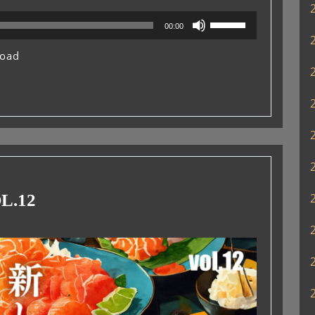
ボ
00:00
リ
ュ
oad
ー
ム
調
節
に
は
上
下
矢
.12
印
キ
ー
を
使
っ
て
く