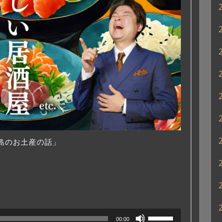
だ
さ
い。
広島のお土産の話」
」
ボ
00:00