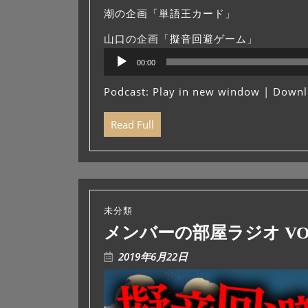
潮の企画「単語王カード」
山口の企画「擬音回避ゲーム」
音
00:00
声
プ
Podcast:
Play in new window
|
Downl
レ
ー
Read Full
ヤ
ー
未分類
メンバーの部屋ラジオ VOL
2019年6月22日