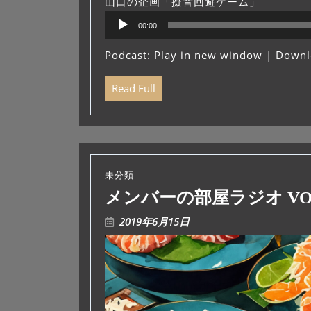
山口の企画「擬音回避ゲーム」
音
00:00
声
プ
Podcast:
Play in new window
|
Downl
レ
ー
Read Full
ヤ
ー
未分類
メンバーの部屋ラジオ VOL
2019年6月15日