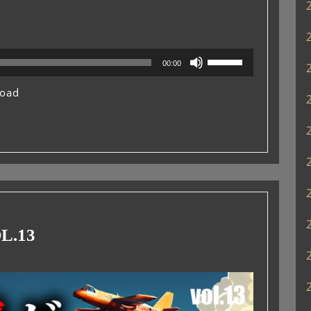
ボ
00:00
リ
ュ
oad
ー
ム
調
節
に
は
上
下
矢
.13
印
キ
ー
を
使