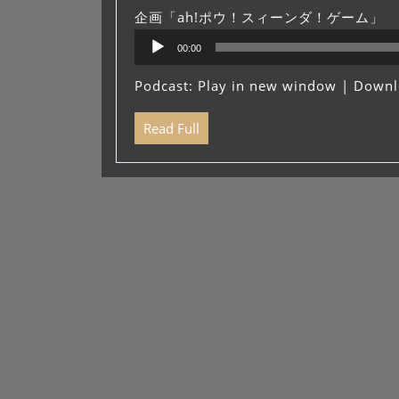
企画「ah!ポウ！スィーンダ！ゲーム」
音
00:00
声
プ
Podcast:
Play in new window
|
Downl
レ
ー
Read Full
ヤ
ー