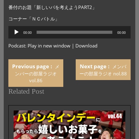
番付のお題「新しいパを考えようPART2」
コーナー「ＮＣバトル」
音
00:00
00:00
声
プ
Podcast:
Play in new window
|
Download
レ
ー
ヤ
Previous page
Next page
メ
メンバ
ー
ンバーの部屋ラジオ
ーの部屋ラジオ nol.88
vol.86
Related Post