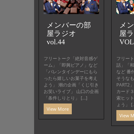
メンバーの部
メ
屋ラジオ
屋
vol.44
VOL
フリートーク「絶対音感ゲ
フリー
ーム」「即興ピアノ」など
話」「
「バレンタインデーにもら
など 番
ったら嬉しいお菓子を考え
そうな
よう」 潮の企画「くじ引き
PART
お笑いライブ」 山口の企画
カード３
「条件しりとり」 [...]
索ヒッ
ょう」 [..
View More
View 