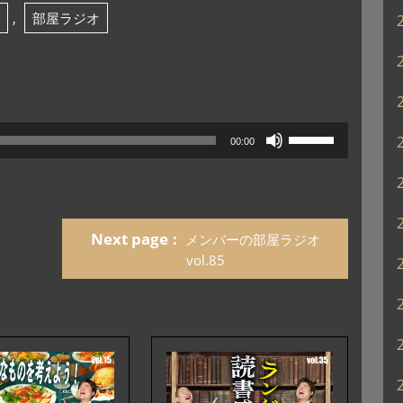
,
部屋ラジオ
ボ
00:00
リ
ュ
ー
ム
調
Next page
メンバーの部屋ラジオ
節
vol.85
に
は
上
下
矢
印
キ