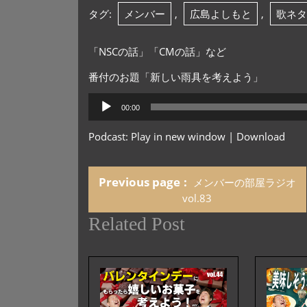
タグ:
メンバー
,
広島よしもと
,
歌ネタ
「NSCの話」「CMの話」など
番付のお題「新しい雨具を考えよう」
音
00:00
声
プ
Podcast:
Play in new window
|
Download
レ
ー
ヤ
Previous page
メンバーの部屋ラジオ
ー
vol.83
Related Post