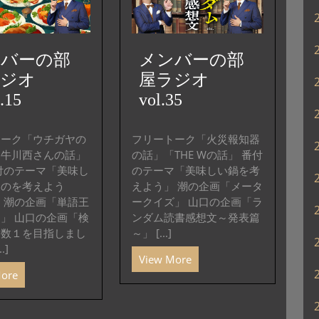
ー
を
使
っ
ンバーの部
メンバーの部
て
ラジオ
屋ラジオ
く
.15
vol.35
だ
さ
い。
トーク「ウチガヤの
フリートーク「火災報知器
和牛川西さんの話」
の話」「THE Wの話」 番付
付のテーマ「美味し
のテーマ「美味しい鍋を考
ものを考えよう
えよう」 潮の企画「メータ
2」 潮の企画「単語王
ークイズ」 山口の企画「ラ
」 山口の企画「検
ンダム読書感想文～発表篇
ト数１を目指しまし
～」 [...]
.]
View More
More