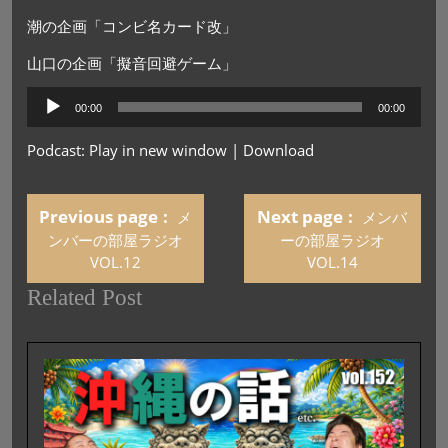
潮の企画「コンビ名カード改」
山口の企画「擬音回避ゲーム」
音
00:00
00:00
声
プ
Podcast:
Play in new window
|
Download
レ
ー
ヤ
Previous page
Next page
メ
メンバ
ー
ンバーの部屋ラジオ
ーの部屋ラジオ
VOL.12
VOL.14
Related Post