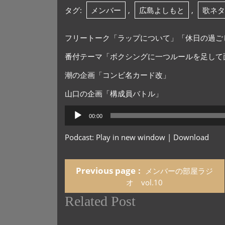
タグ:
メンバー
,
広島よしもと
,
歌ネタ
フリートーク「ラップについて」「休日の過ご
番付テーマ「ボクシングに一つルールを足して
潮の企画「コンビ名カード改」
山口の企画「構成員バトル」
音
00:00
声
プ
Podcast:
Play in new window
|
Download
レ
ー
ヤ
Previous page
メンバーの部屋ラジ
ー
オ vol.10
Related Post