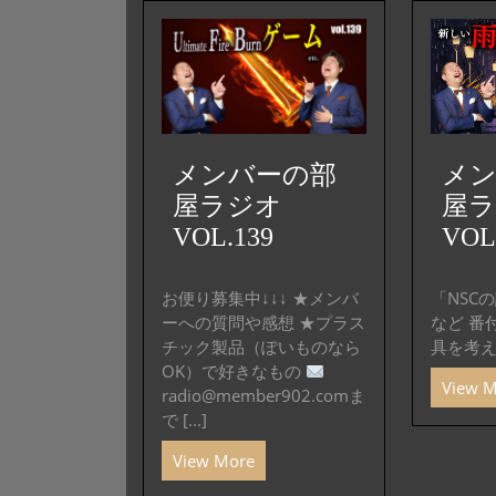
メンバーの部
メ
屋ラジオ
屋
VOL.139
VOL
お便り募集中↓↓↓ ★メンバ
「NSC
ーへの質問や感想 ★プラス
など 番
チック製品（ぽいものなら
具を考えよ
OK）で好きなもの
View 
radio@member902.comま
で [...]
View More