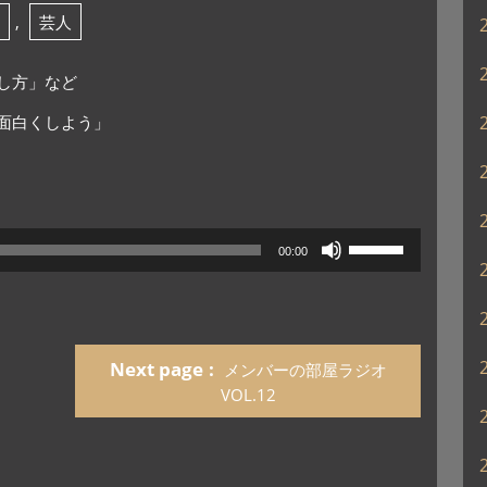
,
芸人
し方」など
面白くしよう」
ボ
00:00
リ
ュ
ー
ム
調
Next page
メンバーの部屋ラジオ
節
VOL.12
に
は
上
下