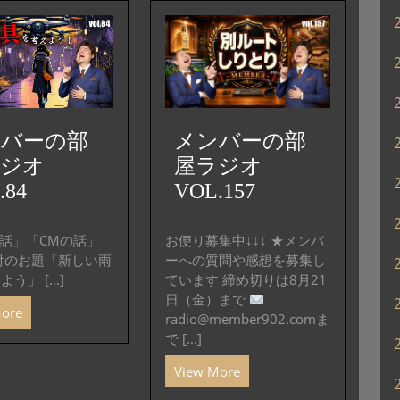
矢
印
キ
ー
を
使
っ
ンバーの部
メンバーの部
て
ラジオ
屋ラジオ
く
.84
VOL.157
だ
さ
い。
の話」「CMの話」
お便り募集中↓↓↓ ★メンバ
付のお題「新しい雨
ーへの質問や感想を募集し
う」 [...]
ています 締め切りは8月21
日（金）まで
More
radio@member902.comま
で [...]
View More