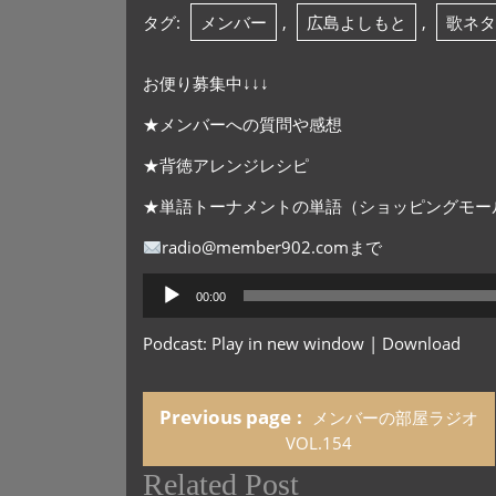
タグ:
メンバー
,
広島よしもと
,
歌ネタ
お便り募集中↓↓↓
★メンバーへの質問や感想
★背徳アレンジレシピ
★単語トーナメントの単語（ショッピングモー
radio@member902.comまで
音
00:00
声
プ
Podcast:
Play in new window
|
Download
レ
ー
ヤ
Previous page
メンバーの部屋ラジオ
ー
VOL.154
Related Post