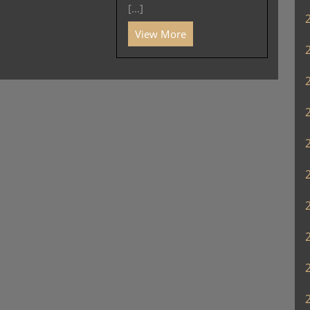
[...]
View More