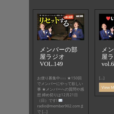
メンバーの部
メ
屋ラジオ
屋
VOL.149
vol.
お便り募集中↓↓↓ ★150回
[...]
でメンバーにやって欲しい
View 
事 ★メンバーへの質問や感
想 締め切りは12月21日
（日）です!
radio@member902.comま
で [...]