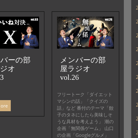
上
下
矢
印
キ
ー
を
使
っ
ンバーの部
メンバーの部
て
ラジオ
屋ラジオ
く
63
vol.26
だ
さ
い。
フリートーク「ダイエット
マシンの話」「クイズの
More
話」など 番付のテーマ「餃
子のタネにしたら美味しそ
うな具材を考えよう」 潮の
企画「無関係ゲーム」 山口
の企画「Googleグルメ」