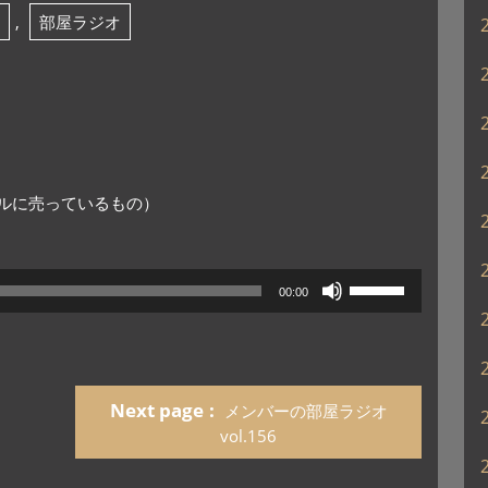
,
部屋ラジオ
ルに売っているもの）
ボ
00:00
リ
ュ
ー
ム
調
Next page
メンバーの部屋ラジオ
節
vol.156
に
は